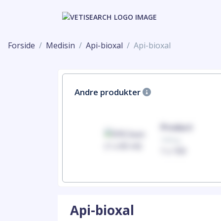
Forside
Medisin
Api-bioxal
Api-bioxal
Andre produkter
Product
Product
100mg
100mg
1 x 100
1 x 100
Api-bioxal