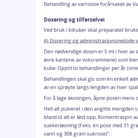
Behandling av varroose forårsaket av
Va
Dosering og tilførselvei
Ved bruk i bikuber skal preparatet bruke
A) Dosering og administrasjonsmetode v
Den nødvendige dosen er 5 ml i hver a
øvre kantene av voksrammene) som biene
kube. Opptil to behandlinger per år (vint
Behandlingen skal gis som én enkelt adm
av en sprøyte langs lengden av hver spal
For å lage løsningen, åpne posen mens d
Hell alt pulveret i den angitte mengden 
bland til alt er løst opp. Konsentrasjon a
sukkerløsning (f.eks. én pose med 31 gr
vann og 308 gram sukrose)”.