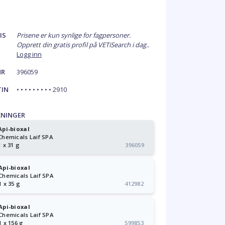
IS
Prisene er kun synlige for fagpersoner.
Opprett din gratis profil på VETiSearch i dag..
Logg inn
NR
396059
TIN
• • • • • • • • • 2910
KNINGER
Api-bioxal
Chemicals Laif SPA
1 x 31 g
396059
Api-bioxal
Chemicals Laif SPA
1 x 35 g
412982
Api-bioxal
Chemicals Laif SPA
1 x 156 g
599853