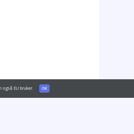
som også EU bruker.
OK