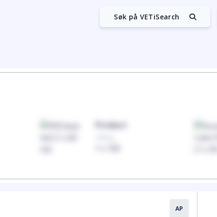
Søk på VETiSearch
Product
100mg
1 x 100
AP