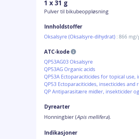
1 x 31 g
Pulver til bikubeoppløsning
Innholdstoffer
Oksalsyre (Oksalsyre-dihydrat)
: 866 mg/
ATC-kode
QP53AG03 Oksalsyre
QP53AG Organic acids
QP53A Ectoparaciticides for topical use, in
QP53 Ectoparaciticides, insecticides and 
QP Antiparasitære midler, insekticider o
Dyrearter
Honningbier (
Apis mellifera
).
Indikasjoner