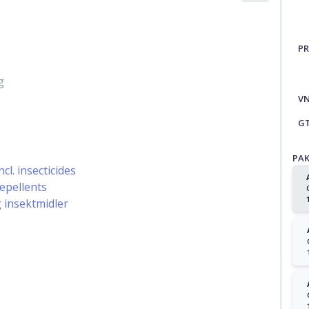
PR
g
V
G
PA
cl. insecticides
repellents
g insektmidler