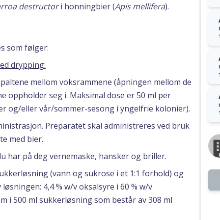
rroa destructor
i honningbier (
Apis mellifera
).
s som følger:
ed drypping:
v spaltene mellom voksrammene (åpningen mellom de
 oppholder seg i. Maksimal dose er 50 ml per
er og/eller vår/sommer-sesong i yngelfrie kolonier).
inistrasjon. Preparatet skal administreres ved bruk
te med bier.
u har på deg vernemaske, hansker og briller.
sukkerløsning (vann og sukrose i et 1:1 forhold) og
v løsningen: 4,4 % w/v oksalsyre i 60 % w/v
am i 500 ml sukkerløsning som består av 308 ml