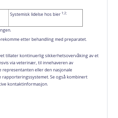
1;2;
Systemisk lidelse hos bier
ingen.
forekomme etter behandling med preparatet.
Det tillater kontinuerlig sikkerhetsovervåking av et
svis via veterinær, til innehaveren av
le representanten eller den nasjonale
e rapporteringssystemet. Se også kombinert
ive kontaktinformasjon.