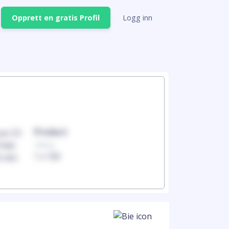
Opprett en gratis Profil
Logg inn
Product
Produc
100mg
100mg
1 x 100
1 x 100