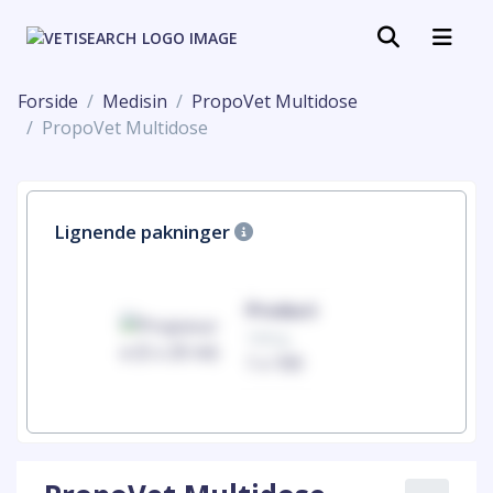
Forside
Medisin
PropoVet Multidose
PropoVet Multidose
Lignende pakninger
uct
Product
100mg
00
1 x 100