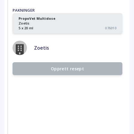
PAKNINGER
PropoVet Multidose
Zoetis
5 x 20 ml
076010
Zoetis
Opprett resept