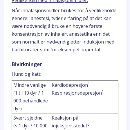
Vedlikehold med inhalasjonsmidler:
Når inhalasjonsmidler brukes for å vedlikeholde
generell anestesi, tyder erfaring på at det kan
være nødvendig å bruke en høyere første
konsentrasjon av inhalert anestetika enn det
som normalt er nødvendig etter induksjon med
barbiturater som for eksempel tiopental.
Bivirkninger
Hund og katt;
1
Mindre vanlige
Kardiodepresjon
1
(1 til 10 dyr / 1
Respirasjonsdepresjon
000 behandlede
dyr):
Svært sjeldne
Reaksjon på
6
(< 1 dyr / 10 000
injeksjonsstedet