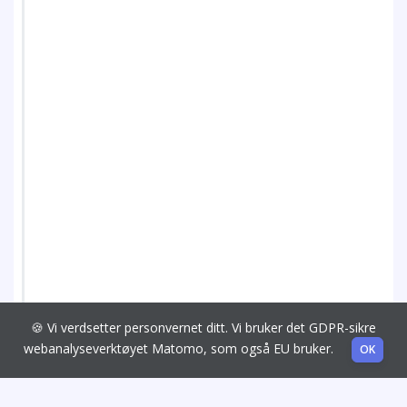
🍪 Vi verdsetter personvernet ditt. Vi bruker det GDPR-sikre
webanalyseverktøyet Matomo, som også EU bruker.
OK