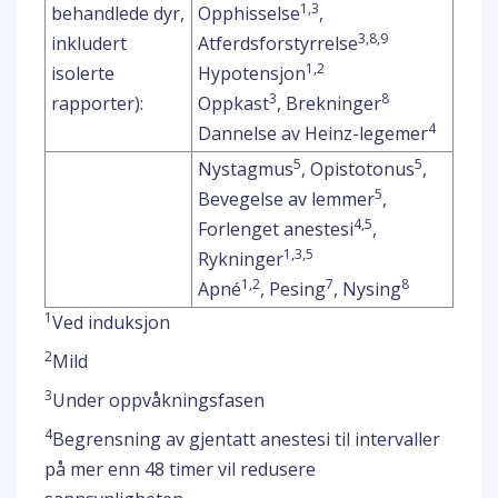
1,3
behandlede dyr,
Opphisselse
,
3,8,9
inkludert
Atferdsforstyrrelse
1,2
isolerte
Hypotensjon
3
8
rapporter):
Oppkast
, Brekninger
4
Dannelse av Heinz-legemer
5
5
Nystagmus
, Opistotonus
,
5
Bevegelse av lemmer
,
4,5
Forlenget anestesi
,
1,3,5
Rykninger
1,2
7
8
Apné
, Pesing
, Nysing
1
Ved induksjon
2
Mild
3
Under oppvåkningsfasen
4
Begrensning av gjentatt anestesi til intervaller
på mer enn 48 timer vil redusere