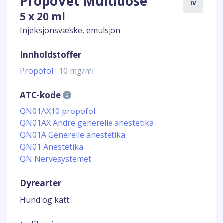
PropoVet Multidose
IV
5 x 20 ml
Injeksjonsvæske, emulsjon
Innholdstoffer
Propofol
: 10 mg/ml
ATC-kode
QN01AX10 propofol
QN01AX Andre generelle anestetika
QN01A Generelle anestetika
QN01 Anestetika
QN Nervesystemet
Dyrearter
Hund og katt.