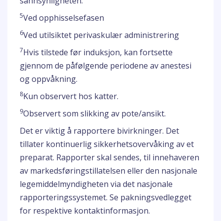
sannsynligheten.
5
Ved opphisselsefasen
6
Ved utilsiktet perivaskulær administrering
7
Hvis tilstede før induksjon, kan fortsette
gjennom de påfølgende periodene av anestesi
og oppvåkning.
8
Kun observert hos katter.
9
Observert som slikking av pote/ansikt.
Det er viktig å rapportere bivirkninger. Det
tillater kontinuerlig sikkerhetsovervåking av et
preparat. Rapporter skal sendes, til innehaveren
av markedsføringstillatelsen eller den nasjonale
legemiddelmyndigheten via det nasjonale
rapporteringssystemet. Se pakningsvedlegget
for respektive kontaktinformasjon.