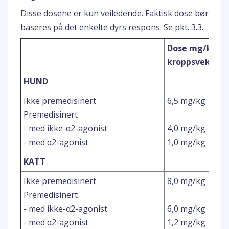
Disse dosene er kun veiledende. Faktisk dose bør
baseres på det enkelte dyrs respons. Se pkt. 3.3.
Dose mg/kg
kroppsvekt
HUND
Ikke premedisinert
6,5 mg/kg
Premedisinert
- med ikke-α2-agonist
4,0 mg/kg
- med α2-agonist
1,0 mg/kg
KATT
Ikke premedisinert
8,0 mg/kg
Premedisinert
- med ikke-α2-agonist
6,0 mg/kg
- med α2-agonist
1,2 mg/kg