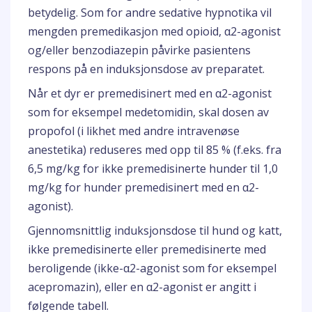
betydelig. Som for andre sedative hypnotika vil
mengden premedikasjon med opioid, α2-agonist
og/eller benzodiazepin påvirke pasientens
respons på en induksjonsdose av preparatet.
Når et dyr er premedisinert med en α2-agonist
som for eksempel medetomidin, skal dosen av
propofol (i likhet med andre intravenøse
anestetika) reduseres med opp til 85 % (f.eks. fra
6,5 mg/kg for ikke premedisinerte hunder til 1,0
mg/kg for hunder premedisinert med en α2-
agonist).
Gjennomsnittlig induksjonsdose til hund og katt,
ikke premedisinerte eller premedisinerte med
beroligende (ikke-α2-agonist som for eksempel
acepromazin), eller en α2-agonist er angitt i
følgende tabell.