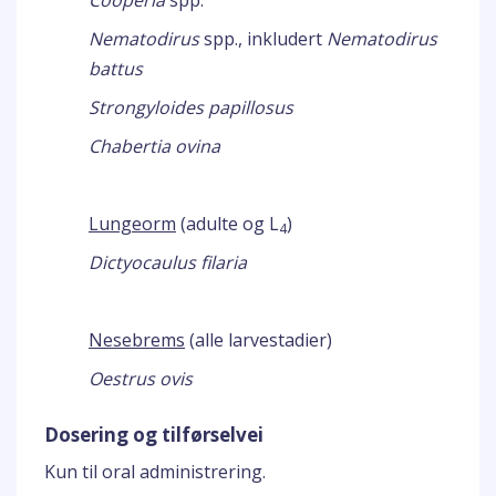
Cooperia
spp.
Nematodirus
spp., inkludert
Nematodirus
battus
Strongyloides papillosus
Chabertia ovina
Lungeorm
(adulte og L
)
4
Dictyocaulus filaria
Nesebrems
(alle larvestadier)
Oestrus ovis
Dosering og tilførselvei
Kun til oral administrering.