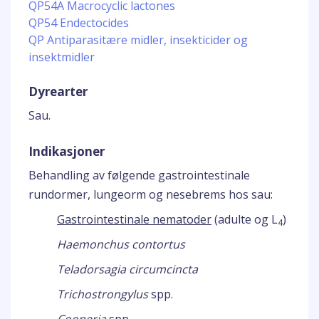
QP54A Macrocyclic lactones
QP54 Endectocides
QP Antiparasitære midler, insekticider og
insektmidler
Dyrearter
Sau.
Indikasjoner
Behandling av følgende gastrointestinale
rundormer, lungeorm og nesebrems hos sau:
Gastrointestinale nematoder
(adulte og L
)
4
Haemonchus contortus
Teladorsagia circumcincta
Trichostrongylus
spp.