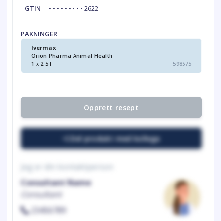
GTIN
• • • • • • • • • 2622
PAKNINGER
Ivermax
Orion Pharma Animal Health
1 x 2,5 l
598575
Opprett resept
Del produkt med kollega
Jeg er din kontaktperson
Consultant Name
Consultant
23456789