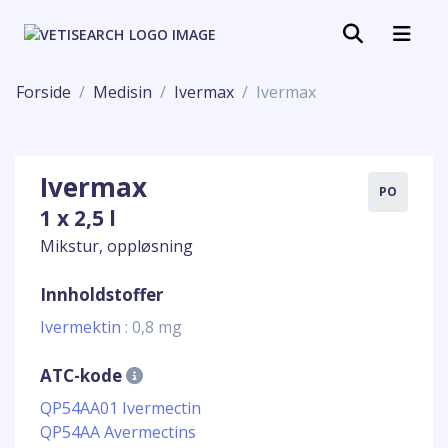
Forside
Medisin
Ivermax
Ivermax
Ivermax
PO
1 x 2,5 l
Mikstur, oppløsning
Innholdstoffer
Ivermektin
: 0,8 mg
ATC-kode
QP54AA01 Ivermectin
QP54AA Avermectins