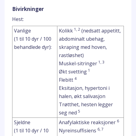
Bivirkninger
Hest:
1, 2
Vanlige
Kolikk
(nedsatt appetitt,
(1 til 10 dyr / 100
abdominalt ubehag,
behandlede dyr):
skraping med hoven,
rastløshet)
1, 3
Muskel-sitringer
1
Økt svetting
4
Flebitt
Eksitasjon, hypertoni i
halen, økt salivasjon
Trøtthet, hesten legger
5
seg ned
6
Sjeldne
Anafylaktiske reaksjoner
6, 7
(1 til 10 dyr / 10
Nyreinsuffisiens