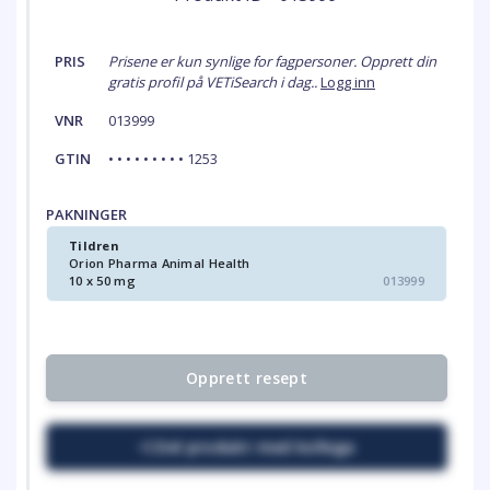
PRIS
Prisene er kun synlige for fagpersoner. Opprett din
gratis profil på VETiSearch i dag..
Logg inn
VNR
013999
GTIN
• • • • • • • • • 1253
PAKNINGER
Tildren
Orion Pharma Animal Health
10 x 50 mg
013999
Opprett resept
Del produkt med kollega