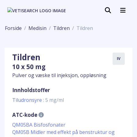
Forside
Medisin
Tildren
Tildren
Tildren
IV
10 x 50 mg
Pulver og væske til injeksjon, oppløsning
Innholdstoffer
Tiludronsyre
: 5 mg/ml
ATC-kode
QM05BA Bisfosfonater
QM05B Midler med effekt på benstruktur og