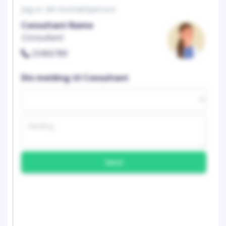
Jeg er din kontaktperson
Consultant Name
Consultant
23456789
Din melding til Consultant
Send