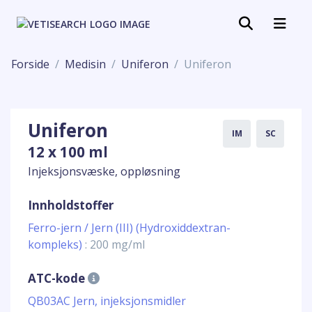
Forside
Medisin
Uniferon
Uniferon
Uniferon
IM
SC
12 x 100 ml
Injeksjonsvæske, oppløsning
Innholdstoffer
Ferro-jern / Jern (III) (Hydroxiddextran-
kompleks)
: 200 mg/ml
ATC-kode
QB03AC Jern, injeksjonsmidler