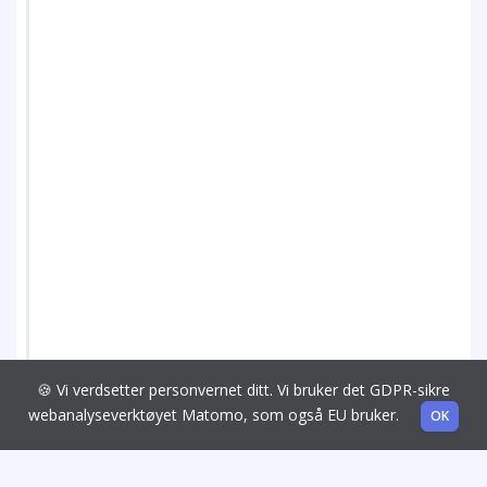
🍪 Vi verdsetter personvernet ditt. Vi bruker det GDPR-sikre
webanalyseverktøyet Matomo, som også EU bruker.
OK