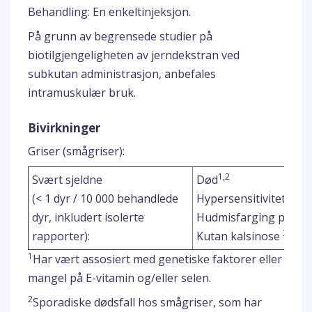
Behandling: En enkeltinjeksjon.
På grunn av begrensede studier på
biotilgjengeligheten av jerndekstran ved
subkutan administrasjon, anbefales
intramuskulær bruk.
Bivirkninger
Griser (smågriser):
1,2
Svært sjeldne
Død
(< 1 dyr / 10 000 behandlede
Hypersensitivitetsrea
dyr, inkludert isolerte
Hudmisfarging på inj
3,4
rapporter):
Kutan kalsinose
1
Har vært assosiert med genetiske faktorer eller
mangel på E-vitamin og/eller selen.
2
Sporadiske dødsfall hos smågriser, som har