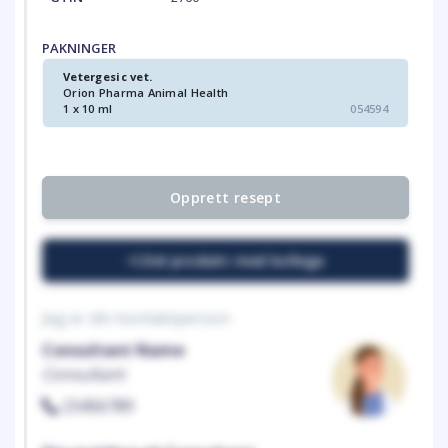
PAKNINGER
Vetergesic vet.
Orion Pharma Animal Health
1 x 10 ml
054594
Opprett resept
Del produkt med kollega
Jeg er din kontaktperson
Consultant Name
Consultant
23456789