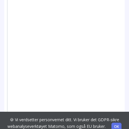
🍪 Vi verdsetter personvernet ditt. Vi bruker det GDPR-sikre
webanalyseverktøyet Matomo, som også EU bruker.
OK