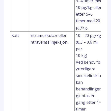
3–4 timer med
10 μg/kg eller
etter 5–6
timer med 20
μg/kg.
Katt
Intramuskulær eller
10 – 20 μg/kg
---
intravenøs injeksjon.
(0,3 – 0,6 ml
per
10 kg)
Ved behov for
ytterligere
smertelindring
kan
behandlingen
gjentas én
gang etter 1–2
timer.