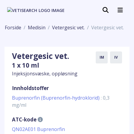
Forside
Medisin
Vetergesic vet.
Vetergesic vet.
Vetergesic vet.
IM
IV
1 x 10 ml
Injeksjonsvæske, oppløsning
Innholdstoffer
Buprenorfin (Buprenorfin-hydroklorid)
: 0,3
mg/ml
ATC-kode
QN02AE01 Buprenorfin