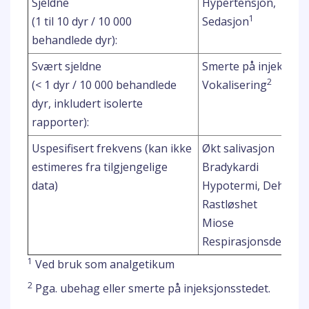
Sjeldne
Hypertensjon, Takyk
1
(1 til 10 dyr / 10 000
Sedasjon
behandlede dyr):
Svært sjeldne
Smerte på injeksjos
2
(< 1 dyr / 10 000 behandlede
Vokalisering
dyr, inkludert isolerte
rapporter):
Uspesifisert frekvens (kan ikke
Økt salivasjon
estimeres fra tilgjengelige
Bradykardi
data)
Hypotermi, Dehydre
Rastløshet
Miose
Respirasjonsdepres
1
Ved bruk som analgetikum
2
Pga. ubehag eller smerte på injeksjonsstedet.