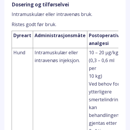
Dosering og tilførselvei
Intramuskulær eller intravenøs bruk.
Ristes godt før bruk.
Dyreart
Administrasjonsmåte
Postoperativ
Po
analgesi
av
Hund
Intramuskulær eller
10 – 20 μg/kg
10
intravenøs injeksjon.
(0,3 – 0,6 ml
μg
per
(0
10 kg)
pe
Ved behov for
ytterligere
smertelindring
kan
behandlingen
gjentas etter