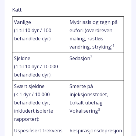
Katt:
Vanlige
Mydriasis og tegn på
(1 til 10 dyr / 100
eufori (overdreven
behandlede dyr):
maling, rastløs
1
vandring, stryking)
2
Sjeldne
Sedasjon
(1 til 10 dyr / 10 000
behandlede dyr):
Svært sjeldne
Smerte på
(< 1 dyr / 10 000
injeksjonsstedet,
behandlede dyr,
Lokalt ubehag
3
inkludert isolerte
Vokalisering
rapporter):
Uspesifisert frekvens
Respirasjonsdepresjon