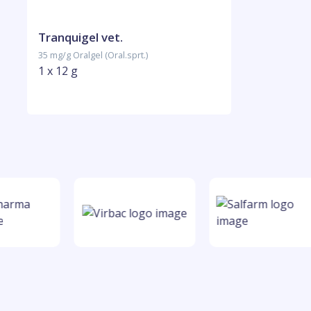
Tranquigel vet.
35 mg/g Oralgel (Oral.sprt.)
1 x 12 g