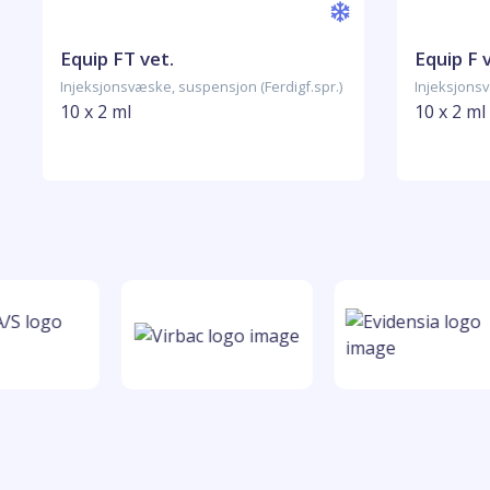
Equip FT vet.
Equip F 
Injeksjonsvæske, suspensjon (Ferdigf.spr.)
Injeksjonsv
10 x 2 ml
10 x 2 ml