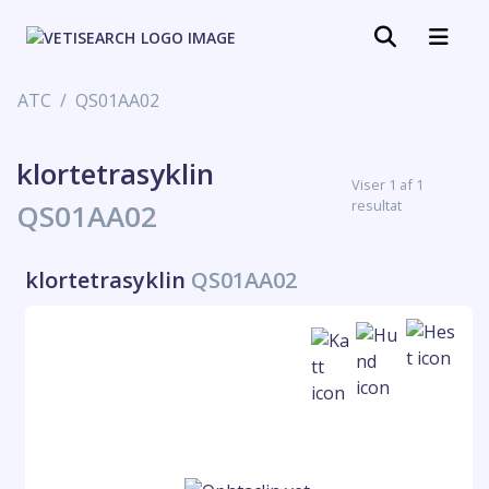
ATC
QS01AA02
klortetrasyklin
Viser 1 af 1
resultat
QS01AA02
klortetrasyklin
QS01AA02