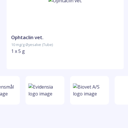
Ophtaclin vet.
10 mg/g Øyesalve (Tube)
1 x 5 g