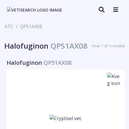
ATC
QP51AX08
Halofuginon
QP51AX08
Viser 1 af 1 resultat
Halofuginon
QP51AX08