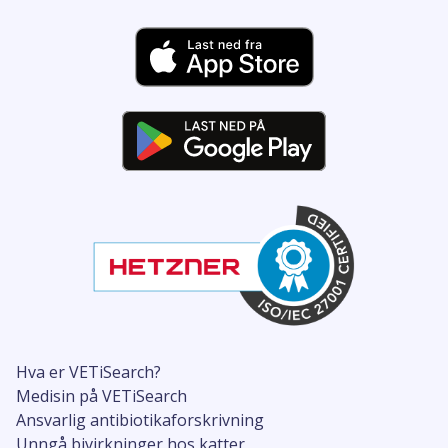
Hva er VETiSearch?
Medisin på VETiSearch
Ansvarlig antibiotikaforskrivning
Unngå bivirkninger hos katter