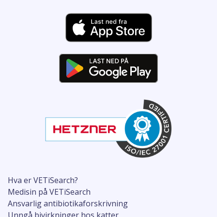
Hva er VETiSearch?
Medisin på VETiSearch
Ansvarlig antibiotikaforskrivning
Unngå bivirkninger hos katter