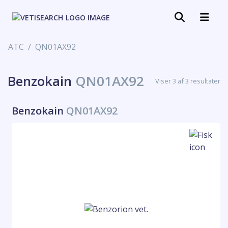
ATC
QN01AX92
Benzokain
QN01AX92
Viser 3 af 3 resultater
Benzokain
QN01AX92